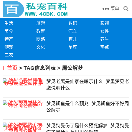
菜单
生活
旅游
数码
影视
美食
教育
汽车
女性
特产
网路
育儿
养生
游戏
文化
星座
热点
三农
首页
> TAG信息列表 > 周公解梦
梦见老鹰是仙家在暗示什么_梦里梦见老
鹰说明什么
梦见鲫鱼是什么预兆_梦见鲫鱼好不好周
公解梦
梦见狗受伤了是什么预兆解梦_梦见狗受