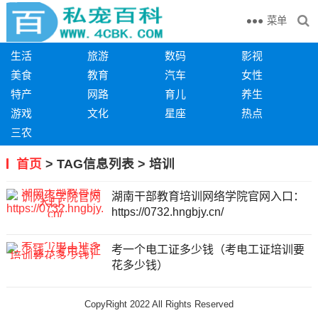
菜单
生活
旅游
数码
影视
美食
教育
汽车
女性
特产
网路
育儿
养生
游戏
文化
星座
热点
三农
首页
> TAG信息列表 > 培训
湖南干部教育培训网络学院官网入口：
https://0732.hngbjy.cn/
考一个电工证多少钱（考电工证培训要
花多少钱）
CopyRight 2022 All Rights Reserved