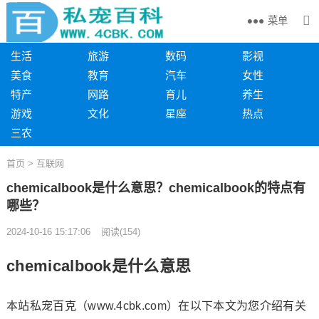
菜单
生活
旅游
数码
影视
美食
教育
汽车
女性
特产
网路
育儿
养生
游戏
文化
星座
热点
三农
首页
>
互联网
chemicalbook是什么意思？chemicalbook的特点有
哪些？
2024-10-16 15:17:06
阅读
(
154)
chemicalbook是什么意思
本站私宠百克（www.4cbk.com）在以下本文为您介绍有关