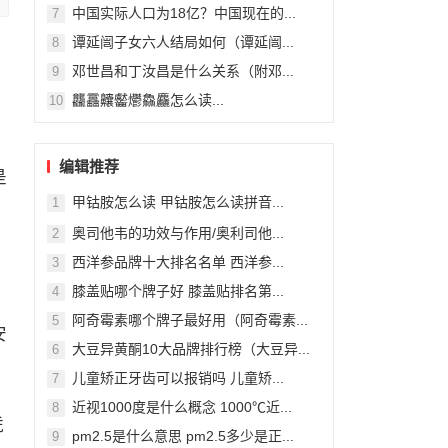
中国实际人口为18亿？中国现在的...
7
谭延闿子女六人结局如何（谭延闿...
8
邓世昌和丁汝昌是什么关系（附邓...
9
龘靐齉齾爩鱻麤怎么读...
10
编辑推荐
是
甲钴胺怎么读 甲钴胺怎么读拼音...
1
奥司他韦的功效与作用/奥利司他...
2
西洋参品牌十大排名名单 西洋参...
3
膝盖贴哪个牌子好 膝盖贴排名第...
4
）
阿奇霉素哪个牌子最好用（阿奇霉素...
5
安
大豆异黄酮10大品牌排行榜（大豆异...
6
儿童矫正牙齿可以报销吗 儿童矫...
7
近视1000度是什么概念 1000℃近...
8
凭
pm2.5是什么意思 pm2.5多少是正...
9