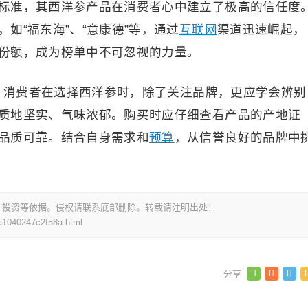
标准，其西洋参产品在消费者心中建立了极高的信任度
如“福东海”、“意康德”等，通过
互联网
渠道迅速崛起，
份额，成为榜单中不可忽视的力量。
考。消费者在选择西洋参时，除了关注品牌，更应学会辨别
质地坚实、气味浓郁。购买时应仔细查看产品的产地证
品质可靠。结合自身需求和
预算
，从信誉良好的品牌中
，投资等依据。侵权请联系底部删除。转载请注明出处：
a1040247c2f58a.html