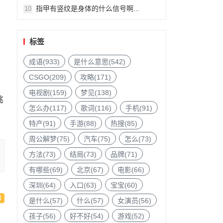
。
指甲有竖纹是身体的什么信号啊...
10
标签
成语(933)
是什么意思(542)
CSGO(209)
攻略(171)
电视剧(159)
梦见(138)
挑
怎么办(117)
歌词(116)
手机(91)
特产(91)
手游(88)
热搜(85)
周公解梦(75)
汽车(75)
怎么(73)
方法(73)
结局(73)
品牌(71)
有哪些(69)
北京(67)
电影(66)
深圳(64)
入口(63)
宝宝(60)
是什么(57)
什么(57)
女演员(56)
孩子(56)
好不好(54)
游戏(52)