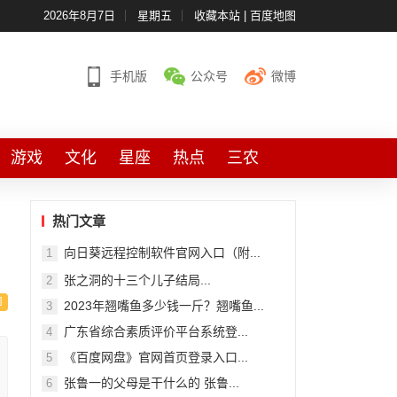
2026年8月7日
星期五
收藏本站
|
百度地图
手机版
公众号
微博
游戏
文化
星座
热点
三农
热门文章
向日葵远程控制软件官网入口（附...
1
张之洞的十三个儿子结局...
2
2023年翘嘴鱼多少钱一斤？翘嘴鱼...
3
广东省综合素质评价平台系统登...
4
《百度网盘》官网首页登录入口...
5
张鲁一的父母是干什么的 张鲁...
6